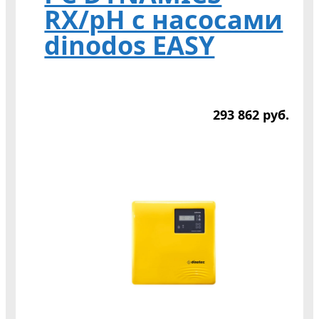
RX/pH с насосами
dinodos EASY
293 862
р
уб.