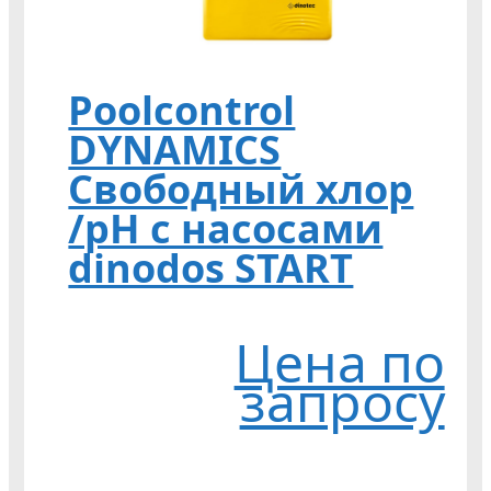
Poolcontrol
DYNAMICS
Свободный хлор
/pH с насосами
dinodos START
Цена по
запросу