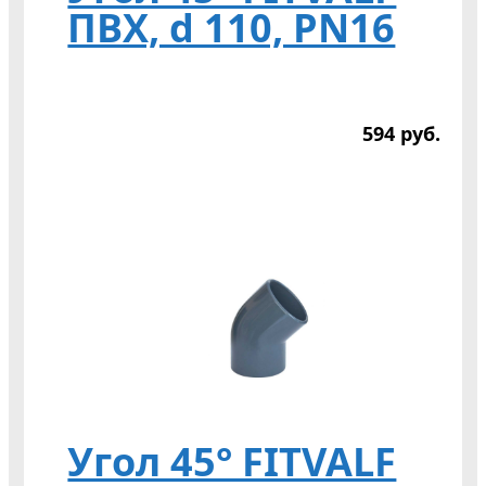
ПВХ, d 110, PN16
594
р
уб.
Угол 45° FITVALF