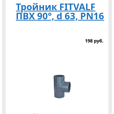
Тройник FITVALF
ПВХ 90°, d 63, PN16
198
р
уб.