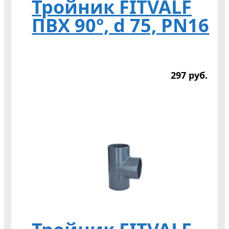
Тройник FITVALF
ПВХ 90°, d 75, PN16
297
р
уб.