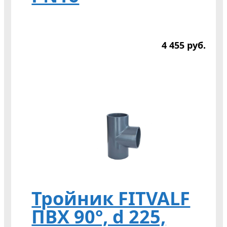
4 455
р
уб.
Тройник FITVALF
ПВХ 90°, d 225,