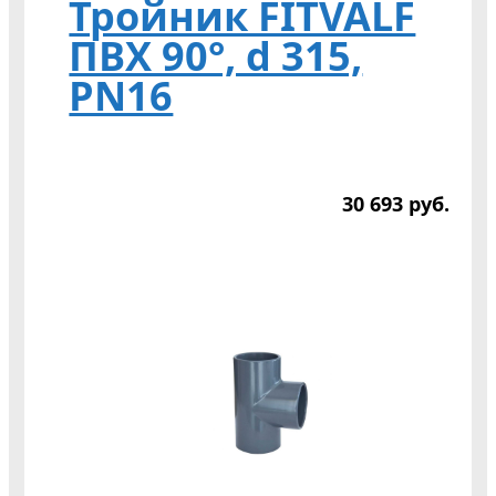
Тройник FITVALF
ПВХ 90°, d 315,
PN16
30 693
р
уб.