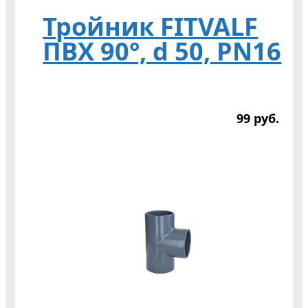
Тройник FITVALF
ПВХ 90°, d 50, PN16
99
р
уб.