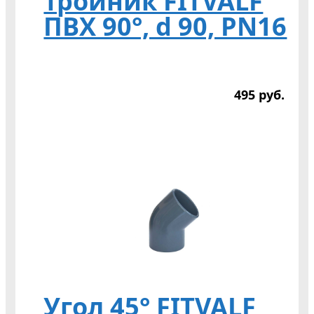
Тройник FITVALF
ПВХ 90°, d 90, PN16
495
р
уб.
Угол 45° FITVALF