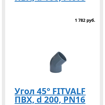
1 782
р
уб.
Угол 45° FITVALF
ПВХ, d 200, PN16