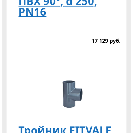
ПВХ 90°, d 250,
PN16
17 129
р
уб.
Тройник FITVALF