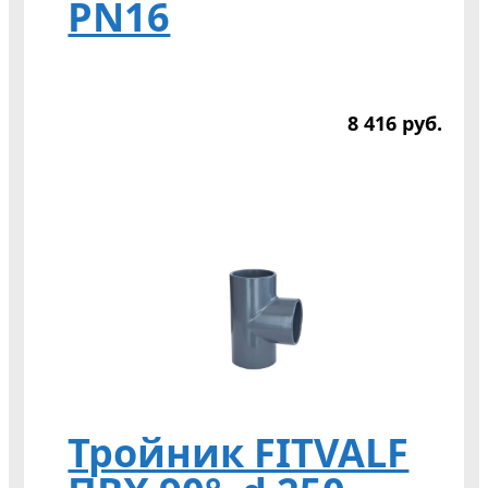
PN16
8 416
р
уб.
Тройник FITVALF