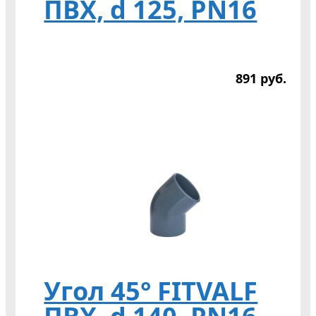
ПВХ, d 125, PN16
891
р
уб.
Угол 45° FITVALF