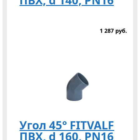
ПВХ, d 140, PN16
1 287
р
уб.
Угол 45° FITVALF
ПВХ, d 160, PN16