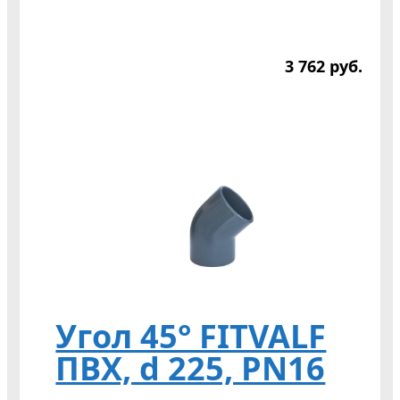
3 762
р
уб.
Угол 45° FITVALF
ПВХ, d 225, PN16