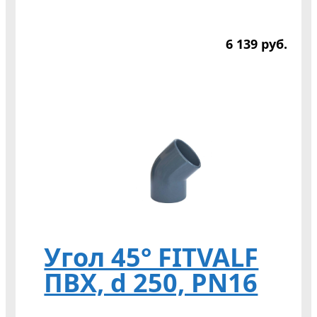
6 139
р
уб.
Угол 45° FITVALF
ПВХ, d 250, PN16