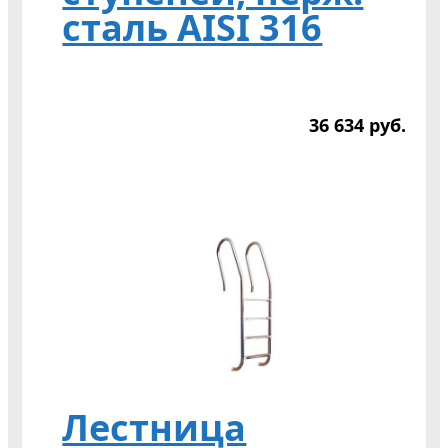
сталь AISI 316
36 634
р
уб.
Лестница