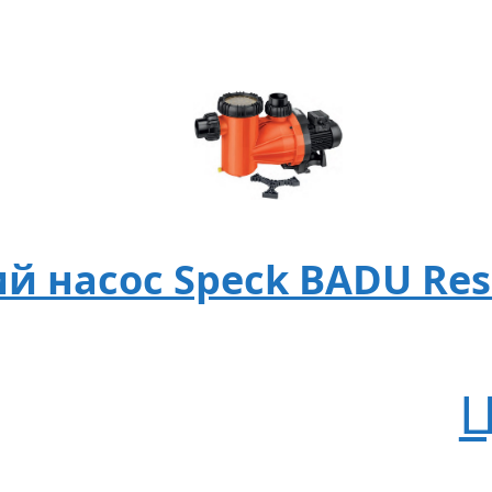
насос Speck BADU Resor
Ц