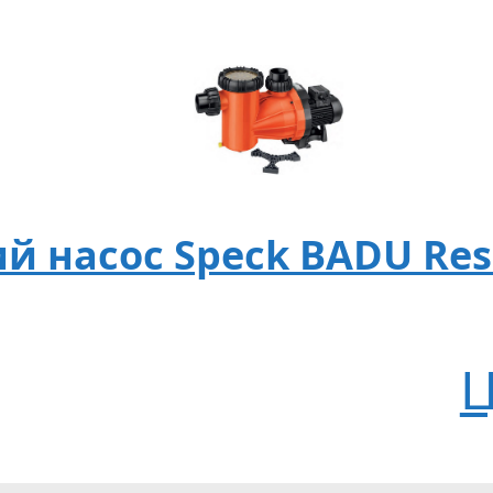
насос Speck BADU Resor
Ц