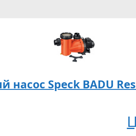
насос Speck BADU Resor
Ц