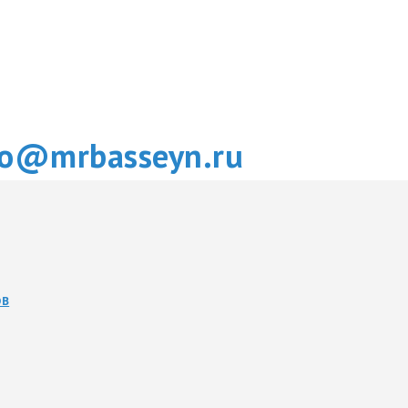
fo@mrbasseyn.ru
ОВ