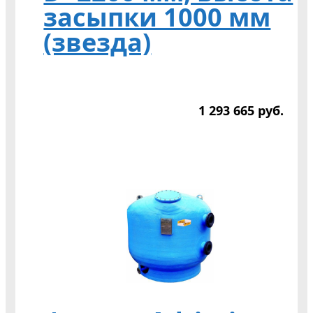
засыпки 1000 мм
(звезда)
1 293 665
р
уб.