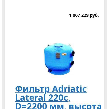
1 067 229
р
уб.
Фильтр Adriatic
Lateral 220c,
D=2200 мм, высота