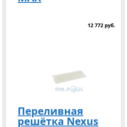
12 772
р
уб.
Переливная
решётка Nexus