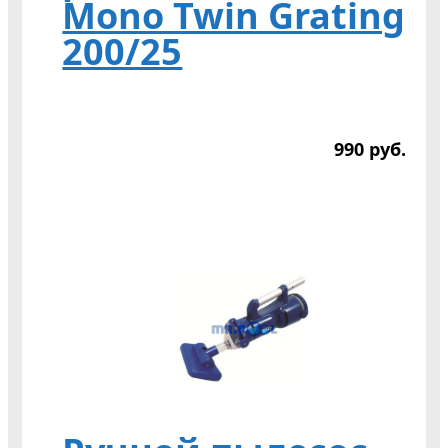
Mono Twin Grating
200/25
990
р
уб.