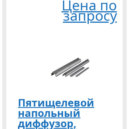
Цена по
запросу
Пятищелевой
напольный
диффузор,